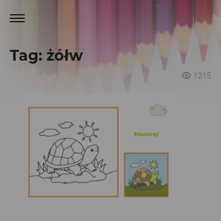
Tag: żółw
1215