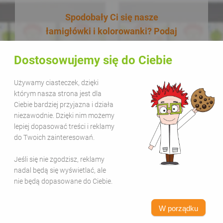
Spodobały Ci się nasze
łamigłówki i kolorowanki? Podaj
je dalej! W dodatku zupełnie za
Dostosowujemy się do Ciebie
darmo! Udostępnianie naszych
materiałów w celach
Używamy ciasteczek, dzięki
edukacyjnych jest bezpłatne.
którym nasza strona jest dla
Wystarczy, że zamieścisz na
Ciebie bardziej przyjazna i działa
swojej stronie lub kanale
niezawodnie. Dzięki nim możemy
lepiej dopasować treści i reklamy
informację, że pochodzą one z
do Twoich zainteresowań.
serwisu Sala Gier i dodasz link
www.salagier.pl
. Kolorową zabawą
Jeśli się nie zgodzisz, reklamy
warto się dzielić!
nadal będą się wyświetlać, ale
nie będą dopasowane do Ciebie.
W porządku