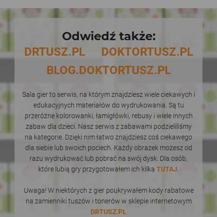
Odwiedź także:
DRTUSZ.PL
DOKTORTUSZ.PL
BLOG.DOKTORTUSZ.PL
Sala gier to serwis, na którym znajdziesz wiele ciekawych i
edukacyjnych materiałów do wydrukowania. Są tu
przeróżne kolorowanki, łamigłówki, rebusy i wiele innych
zabaw dla dzieci. Nasz serwis z zabawami podzieliliśmy
na kategorie. Dzięki nim łatwo znajdziesz coś ciekawego
dla siebie lub swoich pociech. Każdy obrazek możesz od
razu wydrukować lub pobrać na swój dysk. Dla osób,
które lubią gry przygotowałem ich kilka
TUTAJ
.
Uwaga! W niektórych z gier poukrywałem kody rabatowe
na zamienniki tuszów i tonerów w sklepie internetowym
DRTUSZ.PL