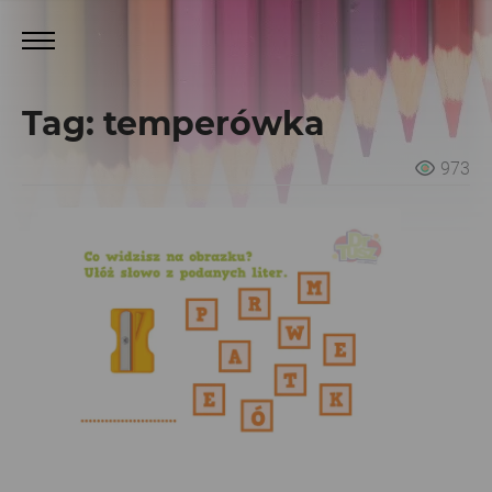
Tag: temperówka
973