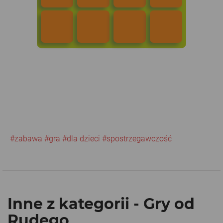
#zabawa
#gra
#dla dzieci
#spostrzegawczość
Inne z kategorii - Gry od
Rudego