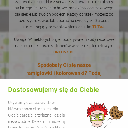
zabaw dla dzieci. Nasz serwis z zabawami podzieliliśmy
na kategorie. Dzięki nim łatwo znajdziesz coś ciekawego
dla siebie lub swoich pociech. Każdy obrazek możesz od
razu wydrukować lub pobrać na swój dysk. Dla osób,
które lubią gry przygotowałem ich kilka
TUTAJ
.
Uwaga! W niektórych z gier poukrywałem kody rabatowe
na zamienniki tuszów i tonerów w sklepie internetowym
DRTUSZ.PL
Spodobały Ci się nasze
łamigłówki i kolorowanki? Podaj
je dalej! W dodatku zupełnie za
Dostosowujemy się do Ciebie
darmo! Udostępnianie naszych
materiałów w celach
Używamy ciasteczek, dzięki
edukacyjnych jest bezpłatne.
którym nasza strona jest dla
Wystarczy, że zamieścisz na
Ciebie bardziej przyjazna i działa
swojej stronie lub kanale
niezawodnie. Dzięki nim możemy
lepiej dopasować treści i reklamy