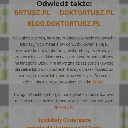
Odwiedź także:
DRTUSZ.PL
DOKTORTUSZ.PL
BLOG.DOKTORTUSZ.PL
Sala gier to serwis, na którym znajdziesz wiele ciekawych i
edukacyjnych materiałów do wydrukowania. Są tu
przeróżne kolorowanki, łamigłówki, rebusy i wiele innych
zabaw dla dzieci. Nasz serwis z zabawami podzieliliśmy
na kategorie. Dzięki nim łatwo znajdziesz coś ciekawego
dla siebie lub swoich pociech. Każdy obrazek możesz od
razu wydrukować lub pobrać na swój dysk. Dla osób,
które lubią gry przygotowałem ich kilka
TUTAJ
.
Uwaga! W niektórych z gier poukrywałem kody rabatowe
na zamienniki tuszów i tonerów w sklepie internetowym
DRTUSZ.PL
Spodobały Ci się nasze