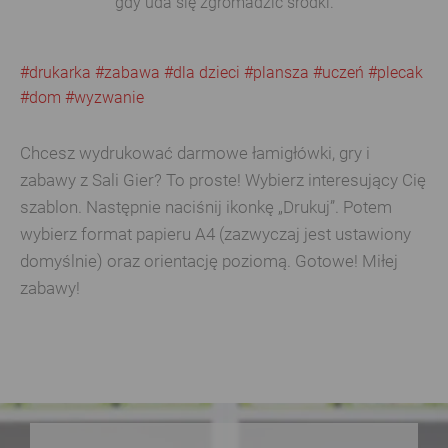
gdy uda się zgromadzić środki.
#drukarka
#zabawa
#dla dzieci
#plansza
#uczeń
#plecak
#dom
#wyzwanie
Chcesz wydrukować darmowe łamigłówki, gry i
zabawy z Sali Gier? To proste! Wybierz interesujący Cię
szablon. Następnie naciśnij ikonkę „Drukuj”. Potem
wybierz format papieru A4 (zazwyczaj jest ustawiony
domyślnie) oraz orientację poziomą. Gotowe! Miłej
zabawy!