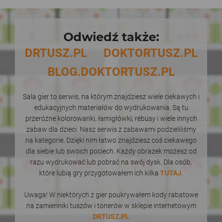
Odwiedź także:
DRTUSZ.PL
DOKTORTUSZ.PL
BLOG.DOKTORTUSZ.PL
Sala gier to serwis, na którym znajdziesz wiele ciekawych i
edukacyjnych materiałów do wydrukowania. Są tu
przeróżne kolorowanki, łamigłówki, rebusy i wiele innych
zabaw dla dzieci. Nasz serwis z zabawami podzieliliśmy
na kategorie. Dzięki nim łatwo znajdziesz coś ciekawego
dla siebie lub swoich pociech. Każdy obrazek możesz od
razu wydrukować lub pobrać na swój dysk. Dla osób,
które lubią gry przygotowałem ich kilka
TUTAJ
.
Uwaga! W niektórych z gier poukrywałem kody rabatowe
na zamienniki tuszów i tonerów w sklepie internetowym
DRTUSZ.PL