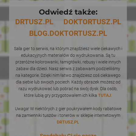
Odwiedź także:
DRTUSZ.PL
DOKTORTUSZ.PL
BLOG.DOKTORTUSZ.PL
Sala gier to serwis, na którym znajdziesz wiele ciekawych i
edukacyjnych materiałów do wydrukowania. Są tu
przeróżne kolorowanki, łamigłówki, rebusy i wiele innych
zabaw dla dzieci. Nasz serwis z zabawami podzieliliśmy
na kategorie. Dzięki nim łatwo znajdziesz coś ciekawego
dla siebie lub swoich pociech. Każdy obrazek możesz od
razu wydrukować lub pobrać na swój dysk. Dla osób,
które lubią gry przygotowałem ich kilka
TUTAJ
.
Uwaga! W niektórych z gier poukrywałem kody rabatowe
na zamienniki tuszów i tonerów w sklepie internetowym
DRTUSZ.PL
Spodobały Ci się nasze