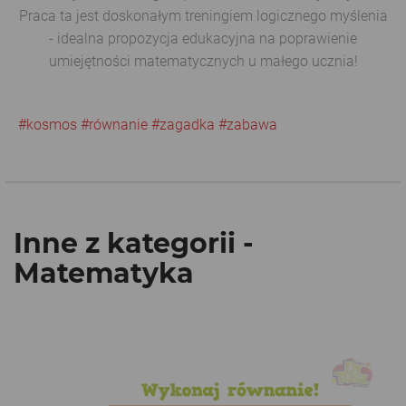
Praca ta jest doskonałym treningiem logicznego myślenia
- idealna propozycja edukacyjna na poprawienie
umiejętności matematycznych u małego ucznia!
#kosmos
#równanie
#zagadka
#zabawa
Inne z kategorii -
Matematyka