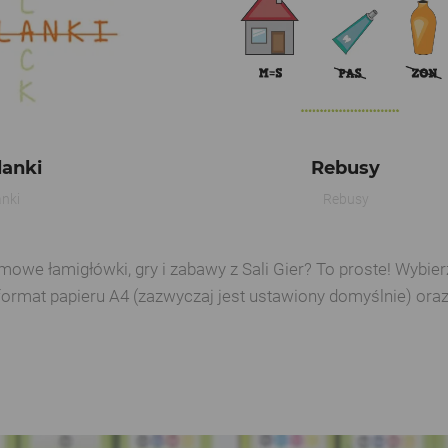
anki
Rebusy
nki
Rebusy
e łamigłówki, gry i zabawy z Sali Gier? To proste! Wybierz 
format papieru A4 (zazwyczaj jest ustawiony domyślnie) ora