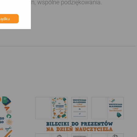
a, nasz design, wspólne podziękowania.
ządku