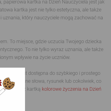
 papierowa kartka na Dzień Nauczyciela jest jak
atowa kartka jest nie tylko estetyczna, ale także
i uznania, który nauczyciele mogą zachować na
szem. To miejsce, gdzie uczucia Twojego dziecka
entycznego. To nie tylko wyraz uznania, ale także
ionym wpływie na życie uczniów.
czyciela jest dostępna do szybkiego i prostego
swoje własne słowa, rysunek lub cokolwiek, co
 w kmplecie z kartką
kolorowe życzenia na Dzień