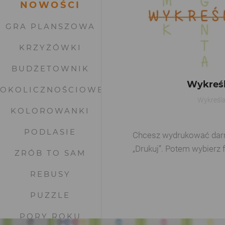
NOWOŚCI
GRA PLANSZOWA
KRZYŻÓWKI
BUDŻETOWNIK
Wykreśl
OKOLICZNOŚCIOWE
Wykreśla
KOLOROWANKI
PODLASIE
Chcesz wydrukować darmow
„Drukuj”. Potem wybierz 
ZRÓB TO SAM
REBUSY
PUZZLE
PORY ROKU