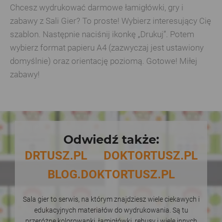
Chcesz wydrukować darmowe łamigłówki, gry i
zabawy z Sali Gier? To proste! Wybierz interesujący Cię
szablon. Następnie naciśnij ikonkę „Drukuj”. Potem
wybierz format papieru A4 (zazwyczaj jest ustawiony
domyślnie) oraz orientację poziomą. Gotowe! Miłej
zabawy!
Odwiedź także:
DRTUSZ.PL
DOKTORTUSZ.PL
BLOG.DOKTORTUSZ.PL
Sala gier to serwis, na którym znajdziesz wiele ciekawych i
edukacyjnych materiałów do wydrukowania. Są tu
przeróżne kolorowanki, łamigłówki, rebusy i wiele innych